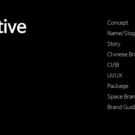
tive
Concept
Name/Slo
Story
Chinese Br
CI/BI
UI/UX
Package
Space Bra
Brand Guid