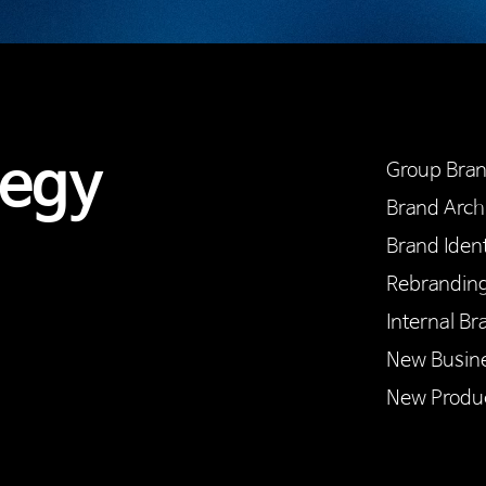
tegy
Group Bra
Brand Arch
Brand Ident
Rebrandi
Internal Br
New Busin
New Produ