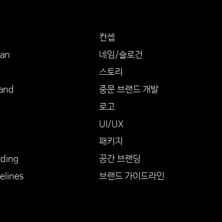
컨셉
gan
네임/슬로건
스토리
and
중문 브랜드 개발
로고
UI/UX
패키지
nding
공간 브랜딩
elines
​브랜드 가이드라인