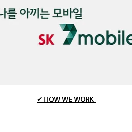
✔ HOW WE WORK​