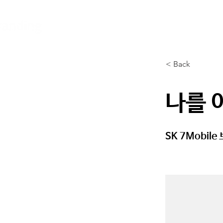
< Back
나를 
SK 7Mobil